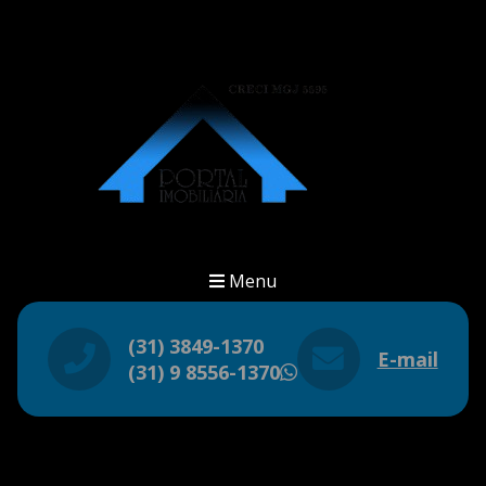
Menu
(31) 3849-1370
E-mail
(31) 9 8556-1370
WhatsApp