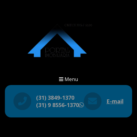
Menu
(31) 3849-1370
E-mail
(31) 9 8556-1370
WhatsApp