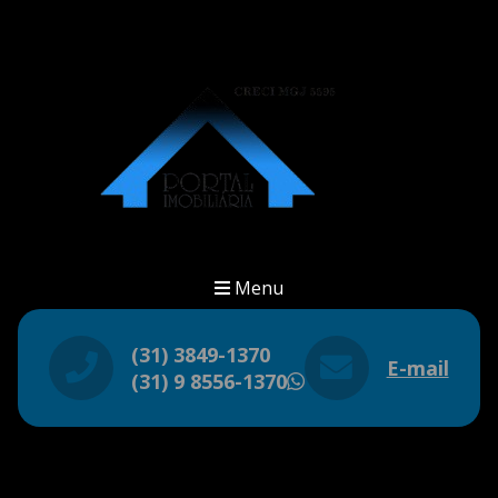
Menu
(31) 3849-1370
E-mail
(31) 9 8556-1370
WhatsApp