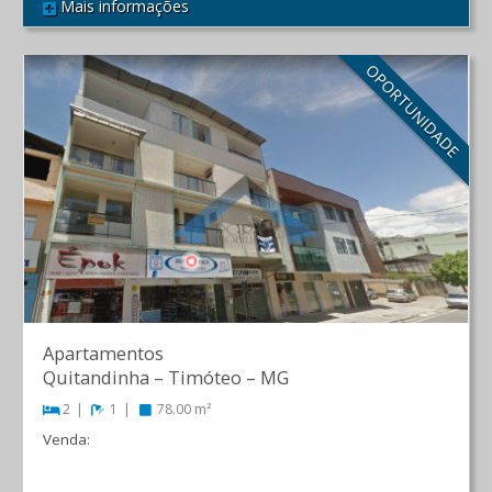
Mais informações
REF 543
OPORTUNIDADE
Apartamentos
Quitandinha
–
Timóteo
–
MG
2
1
78.00 m²
Venda:
R$ 210.000,00