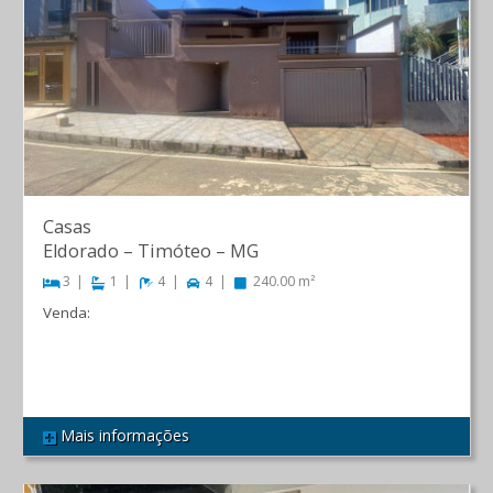
Casas
Eldorado
–
Timóteo
–
MG
3
1
4
4
240.00 m²
Venda:
R$ 900.000,00
Mais informações
REF 534