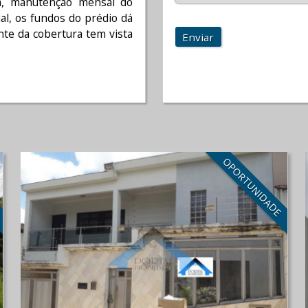
a, manutenção mensal do
al, os fundos do prédio dá
nte da cobertura tem vista
Enviar
E
OPORTUNIDADE