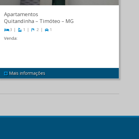
Apartamentos
Quitandinha
–
Timóteo
–
MG
3
1
2
1
Venda:
R$ 750.000,00
Mais informações
REF 485