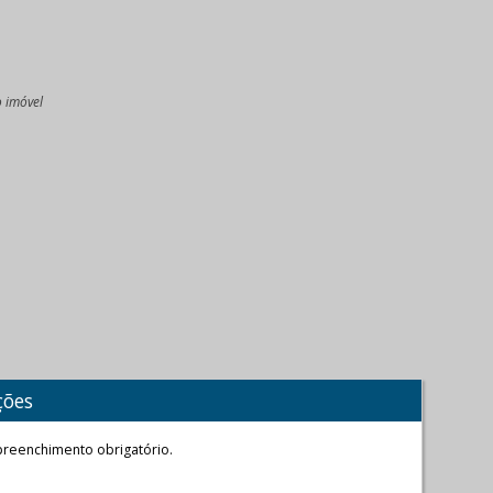
o imóvel
l
ções
reenchimento obrigatório.