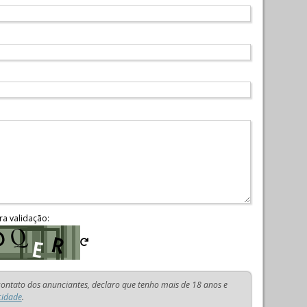
ra validação:
 contato dos anunciantes, declaro que tenho mais de 18 anos e
cidade
.