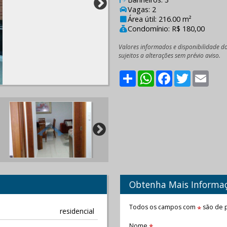
Vagas: 2
Área útil: 216.00 m²
Condomínio: R$ 180,00
Valores informados e disponibilidade d
sujeitos a alterações sem prévio aviso.
Share
WhatsApp
Facebook
Twitter
Emai
Obtenha Mais Informa
Todos os campos com
são de p
*
residencial
Nome
*