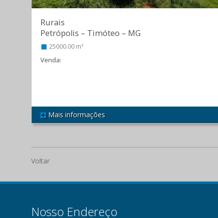
Rurais
Petrópolis
–
Timóteo
–
MG
25000.00 m²
Venda:
R$ 700.000,00
Mais informações
REF 361
Voltar
Nosso Endereço