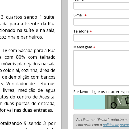
E-mail
*
3 quartos sendo 1 suíte,
acada para a Frente da Rua
ionado na suíte e na sala,
Telefone
*
cozinha e banheiros.
Mensagem
*
 TV com Sacada para a Rua
rta com 80% com telhado
, móveis planejados na sala
 colonial, cozinha, área de
a de demolição com bancos
Tv, Ventilador de Teto nos
 livres, medição de água
Por favor, digite os caracteres pa
utos do centro de Acesita,
em duas portas de entrada,
or vai nas duas entradas.
Ao clicar em "Enviar", autorizo o
otalizando 9 sendo 3 por
concordo com a
política de priva