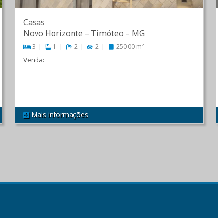
Casas
Novo Horizonte
–
Timóteo
–
MG
3
1
2
2
250.00 m²
Venda:
R$ 740.000,00
Mais informações
REF 324