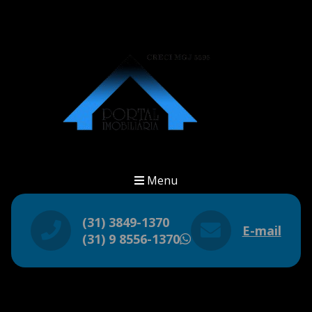
Menu
(31) 3849-1370
E-mail
(31) 9 8556-1370
WhatsApp