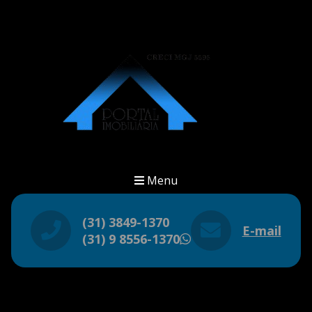
Menu
(31) 3849-1370
E-mail
(31) 9 8556-1370
WhatsApp