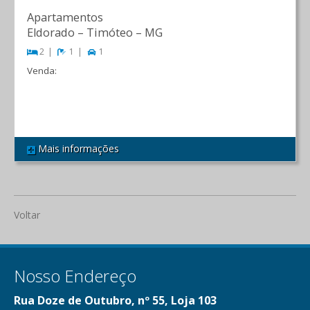
Apartamentos
Eldorado
–
Timóteo
–
MG
2
1
1
Venda:
R$ 230.000,00
Mais informações
REF 444
Voltar
Nosso Endereço
Rua Doze de Outubro, nº 55, Loja 103