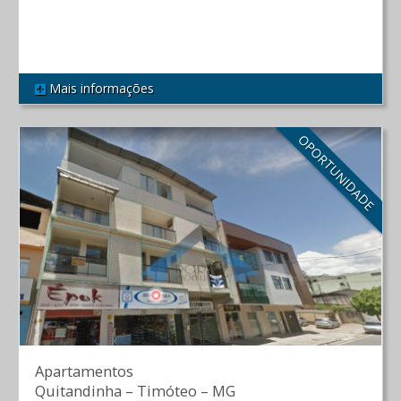
R$ 240.000,00
Mais informações
REF 443
OPORTUNIDADE
Apartamentos
Quitandinha
–
Timóteo
–
MG