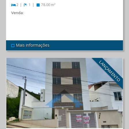
2
1
78.00 m²
Venda:
R$ 210.000,00
Mais informações
REF 293
LANÇAMENTO