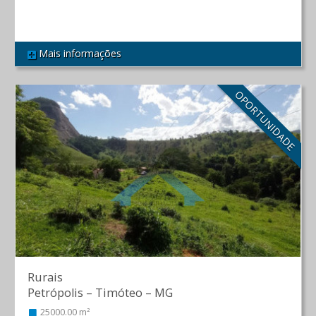
Mais informações
REF 594
OPORTUNIDADE
Rurais
Petrópolis
–
Timóteo
–
MG
25000.00 m²