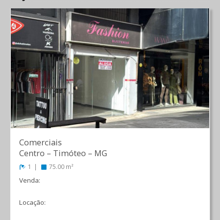
Comerciais
Centro
–
Timóteo
–
MG
1
75.00 m²
Venda:
R$ 680.000,00
Locação:
R$ 3.200,00