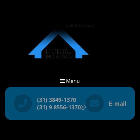
Menu
(31) 3849-1370
E-mail
(31) 9 8556-1370
WhatsApp