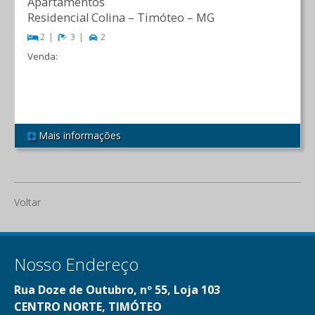
Apartamentos
Residencial Colina
–
Timóteo
–
MG
2
3
2
Venda:
R$ 600.000,00
Mais informações
REF 130
Voltar
Nosso Endereço
Rua Doze de Outubro, nº 55, Loja 103
CENTRO NORTE, TIMÓTEO