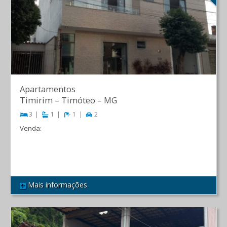
Apartamentos
Timirim
–
Timóteo
–
MG
3
1
1
2
Venda:
R$ 570.000,00
Mais informações
REF 288