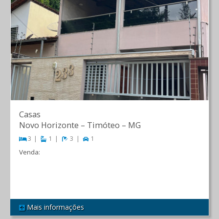
Casas
Novo Horizonte
–
Timóteo
–
MG
3
1
3
1
Venda:
R$ 530.000,00
Mais informações
REF 584