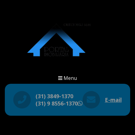
Menu
(31) 3849-1370
E-mail
(31) 9 8556-1370
WhatsApp