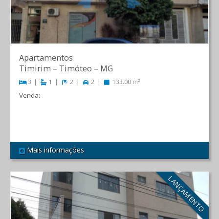
Apartamentos
Timirim
–
Timóteo
–
MG
3
1
2
2
133.00 m²
Venda:
R$ 570.000,00
Mais informações
REF 366
LANÇAMENTO