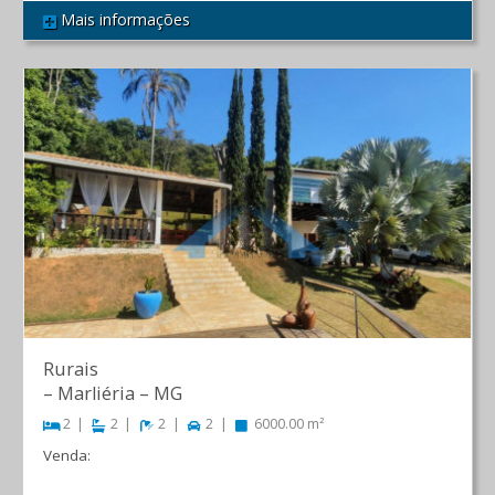
Mais informações
REF 598
Rurais
–
Marliéria
–
MG
2
2
2
2
6000.00 m²
Venda:
R$ 1.700.000,00