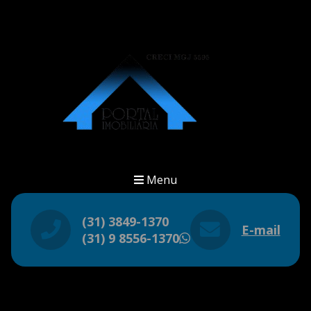
Menu
(31) 3849-1370
E-mail
(31) 9 8556-1370
WhatsApp