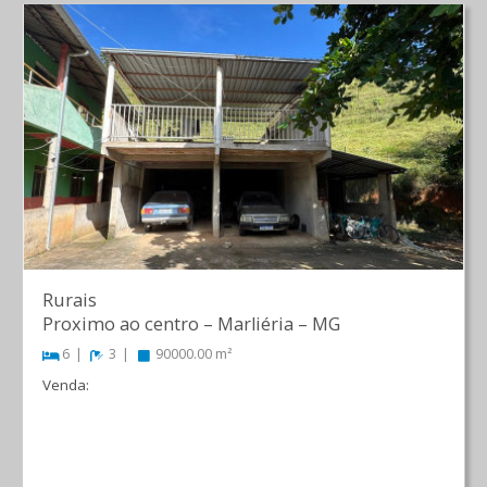
Rurais
Proximo ao centro
–
Marliéria
–
MG
6
3
90000.00 m²
Venda:
R$ 900.000,00