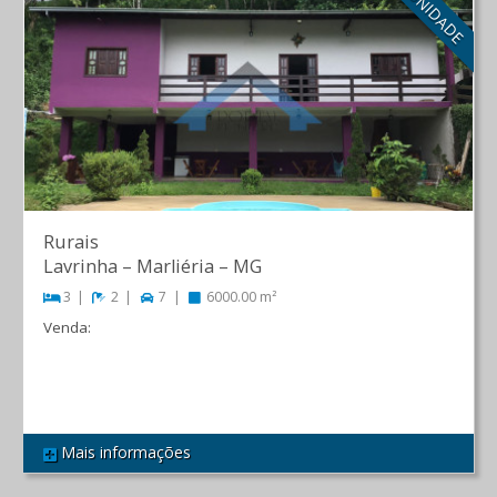
Rurais
Lavrinha
–
Marliéria
–
MG
3
2
7
6000.00 m²
Venda:
R$ 1.100.000,00
Mais informações
REF 284