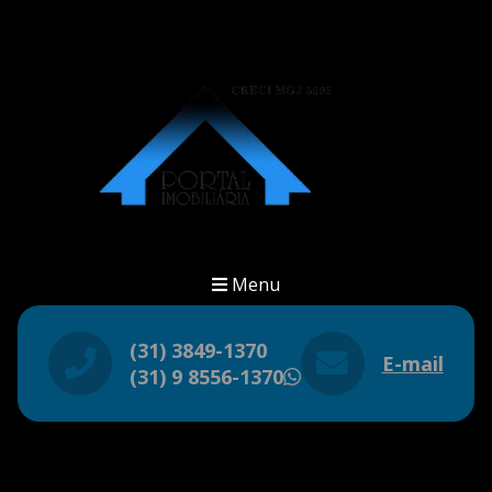
Menu
(31) 3849-1370
E-mail
(31) 9 8556-1370
WhatsApp