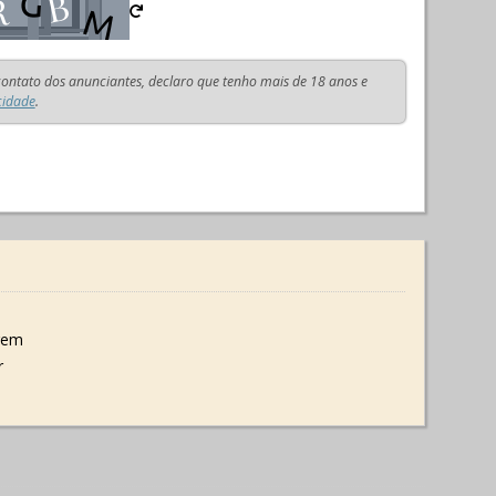
 contato dos anunciantes, declaro que tenho mais de 18 anos e
cidade
.
gem
r