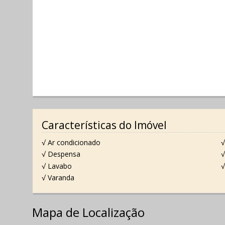
Características do Imóvel
√ Ar condicionado
√
√ Despensa
√
√ Lavabo
√
√ Varanda
Mapa de Localização