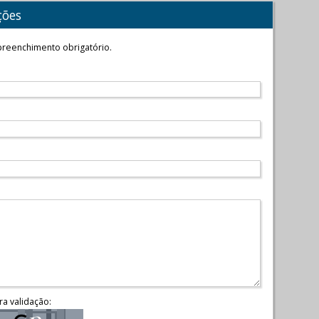
ções
reenchimento obrigatório.
ra validação: