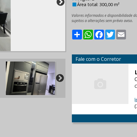
Área total: 300,00 m²
Valores informados e disponibilidade d
sujeitos a alterações sem prévio aviso.
Share
WhatsApp
Facebook
Twitter
Emai
Fale com o Corretor
C
l