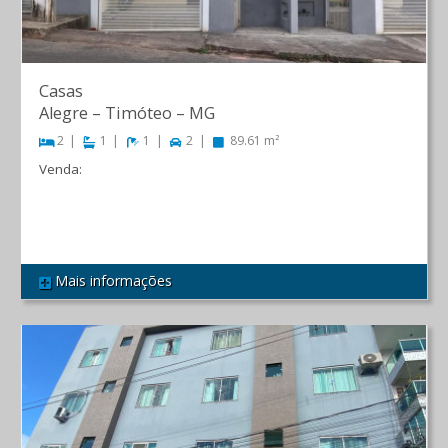
Casas
Alegre
–
Timóteo
–
MG
2
1
1
2
89.61 m²
Venda:
Consulte
Mais informações
REF 376