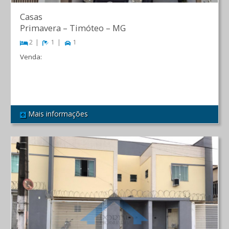
Casas
Primavera
–
Timóteo
–
MG
2
1
1
Venda:
R$ 300.000,00
Mais informações
REF 552