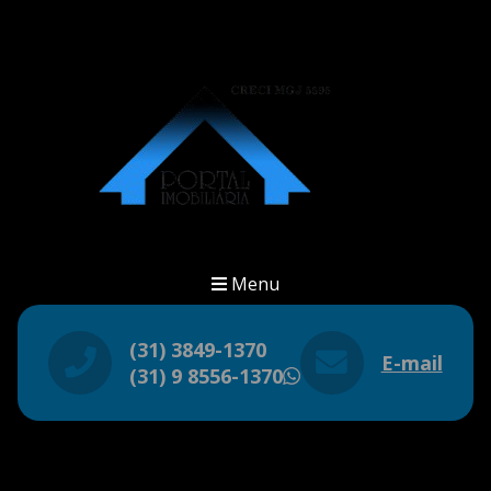
Menu
(31) 3849-1370
E-mail
(31) 9 8556-1370
WhatsApp