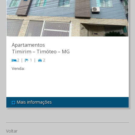
Apartamentos
Timirim
–
Timóteo
–
MG
2
1
2
Venda:
R$ 300.000,00
Mais informações
REF 590
Voltar