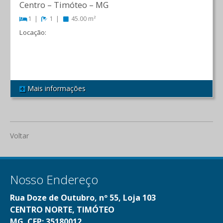
Centro
–
Timóteo
–
MG
1
1
45.00 m²
Locação:
R$ 1.200,00
Mais informações
REF 547
Voltar
Nosso Endereço
Rua Doze de Outubro, nº 55, Loja 103
CENTRO NORTE, TIMÓTEO
MG. CEP: 35180012