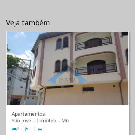
Veja também
Apartamentos
São José
–
Timóteo
–
MG
2
1
1