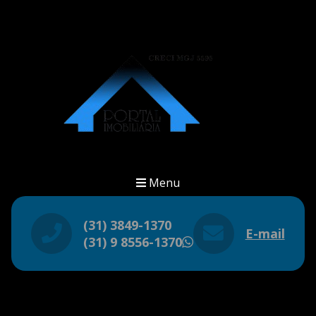
Menu
(31) 3849-1370
E-mail
(31) 9 8556-1370
WhatsApp