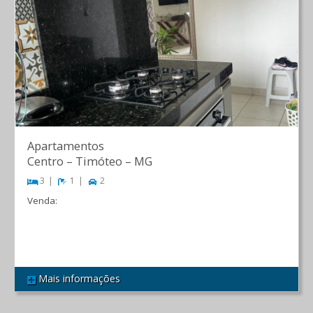
Apartamentos
Centro
–
Timóteo
–
MG
3
1
2
Venda:
R$ 360.000,00
Mais informações
REF 543