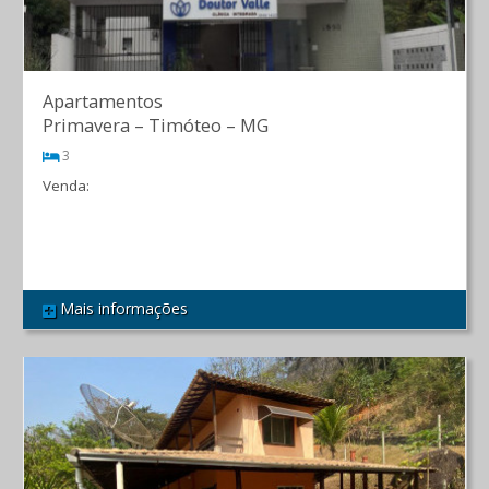
Apartamentos
Primavera
–
Timóteo
–
MG
3
Venda:
R$ 370.000,00
Mais informações
REF 484