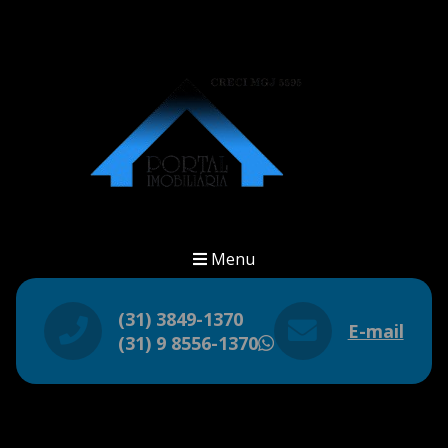
Menu
(31) 3849-1370
E-mail
(31) 9 8556-1370
WhatsApp