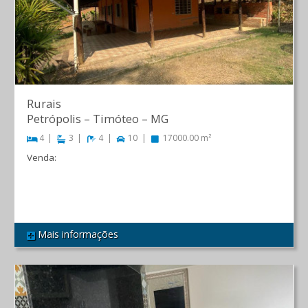
Rurais
Petrópolis
–
Timóteo
–
MG
4
3
4
10
17000.00 m²
Venda:
R$ 350.000,00
Mais informações
REF 518