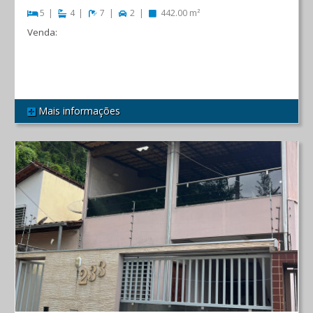
5
4
7
2
442.00 m²
Venda:
R$ 2.200.000,00
Mais informações
REF 358