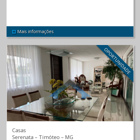
R$ 1.100.000,00
Mais informações
REF 545
OPORTUNIDADE
Casas
Serenata
–
Timóteo
–
MG