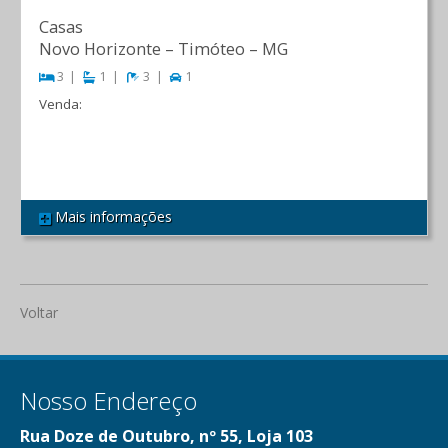
Casas
Novo Horizonte
–
Timóteo
–
MG
3
1
3
1
Venda:
R$ 530.000,00
Mais informações
REF 584
Voltar
Nosso Endereço
Rua Doze de Outubro, nº 55, Loja 103