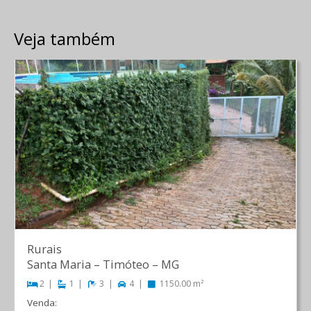
Veja também
Rurais
Santa Maria
–
Timóteo
–
MG
2
1
3
4
1150.00 m²
Venda: