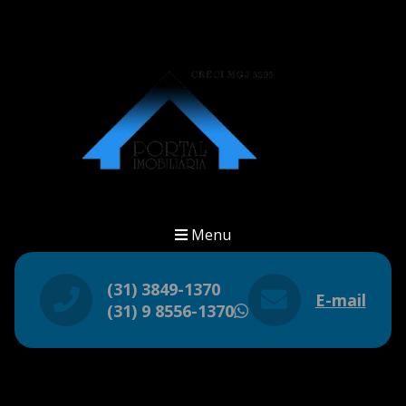
Menu
(31) 3849-1370
E-mail
(31) 9 8556-1370
WhatsApp